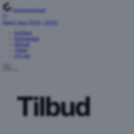
Kremmertorget
Åpent i dag: 10:00 – 20:00
Butikker
Spisesteder
Aktuelt
Tilbud
Om oss
Tilbud