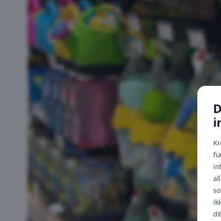
D
i
Kr
fu
in
al
so
ik
di