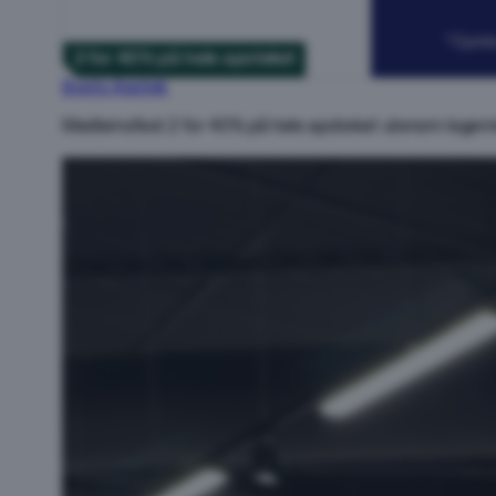
2 for 40% på hele apoteket
Boots Apotek
Medlemsfest 2 for 40% på hele apoteket utenom legemi