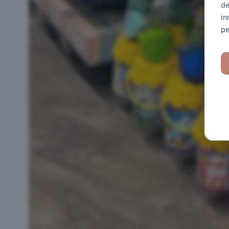
de
in
pe