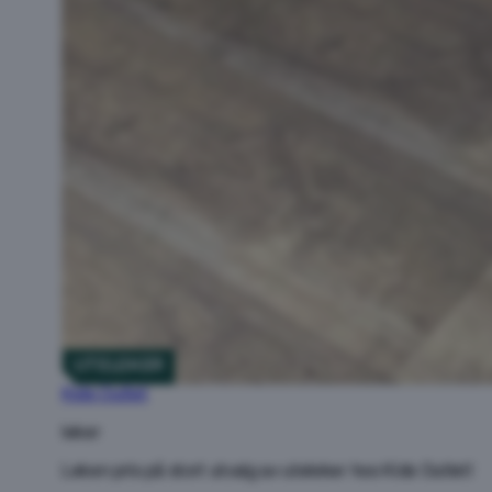
UTELEKER
Kids Outlet
leker
Leken pris på stort utvalg av uteleker hos Kids Outlet!