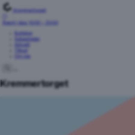
Kremmertorget
Åpent i dag: 10:00 – 20:00
Butikker
Spisesteder
Aktuelt
Tilbud
Om oss
Kremmertorget