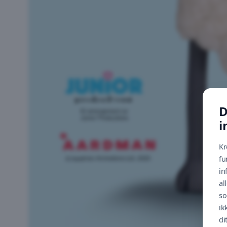
D
i
Kr
fu
in
al
so
ik
di