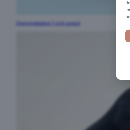
de
in
pe
Elverumsdagene 7. og 8. august